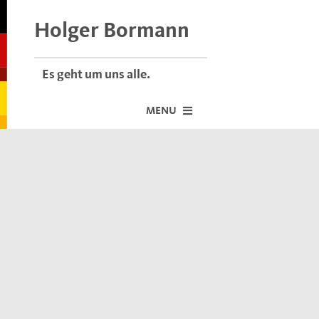
Skip
to
Holger Bormann
content
Es geht um uns alle.
MENU
Startseite
Über mich
Dafür stehe ich
Termine vor Ort
Neuigkeiten
Der Bormann-Bulli