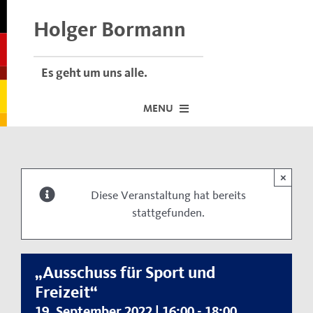
Skip
to
Holger Bormann
content
Es geht um uns alle.
MENU
Startseite
×
Über mich
Diese Veranstaltung hat bereits
stattgefunden.
Dafür stehe ich
Termine vor Ort
Neuigkeiten
„Ausschuss für Sport und
Freizeit“
Der Bormann-Bulli
19. September 2022 | 16:00
-
18:00