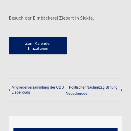
Kontakt
Besuch der Elmbäckerei Ziebart in Sickte.
Impressum
Datenschutzerklärung
Zum Kalender
hinzufügen
Mitgliederversammlung der CDU
Politischer Nachmittag Stiftung
Liebenburg
Neueckerode