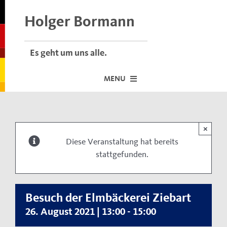
Skip
to
Holger Bormann
content
Es geht um uns alle.
MENU
Startseite
×
Über mich
Diese Veranstaltung hat bereits
stattgefunden.
Dafür stehe ich
Termine vor Ort
Neuigkeiten
Besuch der Elmbäckerei Ziebart
26. August 2021 | 13:00
-
15:00
Der Bormann-Bulli