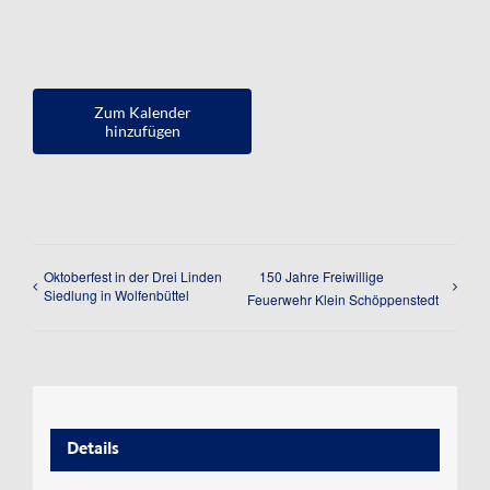
Kontakt
Impressum
Zum Kalender
Datenschutzerklärung
hinzufügen
Oktoberfest in der Drei Linden
150 Jahre Freiwillige
Siedlung in Wolfenbüttel
Feuerwehr Klein Schöppenstedt
Details