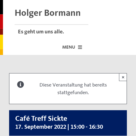
Skip
to
Holger Bormann
content
Es geht um uns alle.
MENU
Startseite
×
Über mich
Diese Veranstaltung hat bereits
stattgefunden.
Dafür stehe ich
Termine vor Ort
Neuigkeiten
Café Treff Sickte
17. September 2022 | 15:00
-
16:30
Der Bormann-Bulli