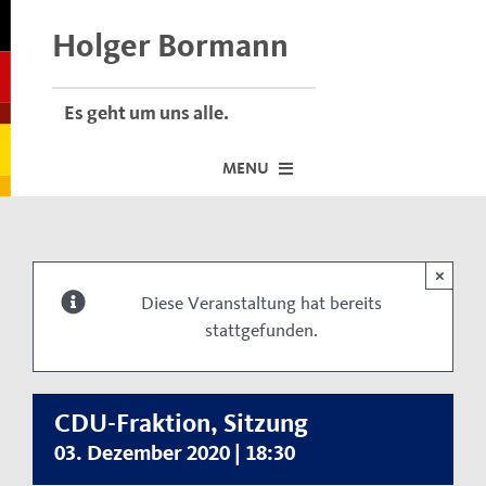
Skip
to
Holger Bormann
content
Es geht um uns alle.
MENU
Startseite
×
Über mich
Diese Veranstaltung hat bereits
stattgefunden.
Dafür stehe ich
Termine vor Ort
Neuigkeiten
CDU-Fraktion, Sitzung
03. Dezember 2020 | 18:30
Der Bormann-Bulli