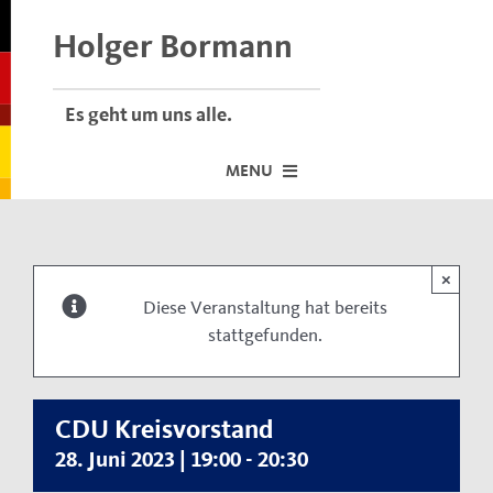
Skip
to
Holger Bormann
content
Es geht um uns alle.
MENU
Startseite
×
Über mich
Diese Veranstaltung hat bereits
stattgefunden.
Dafür stehe ich
Termine vor Ort
Neuigkeiten
CDU Kreisvorstand
28. Juni 2023 | 19:00
-
20:30
Der Bormann-Bulli