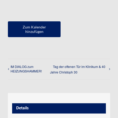
Kontakt
Impressum
Zum Kalender
Datenschutzerklärung
hinzufügen
IM DIALOG zum
Tag der offenen Tür im Klinikum & 40
HEIZUNGSHAMMER!
Jahre Christoph 30
Details