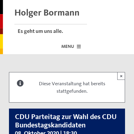
Skip
to
Holger Bormann
content
Es geht um uns alle.
MENU
Startseite
×
Über mich
Diese Veranstaltung hat bereits
stattgefunden.
Dafür stehe ich
Termine vor Ort
Neuigkeiten
CDU Parteitag zur Wahl des CDU
Bundestagskandidaten
Der Bormann-Bulli
08. Oktober 2020 | 18:30