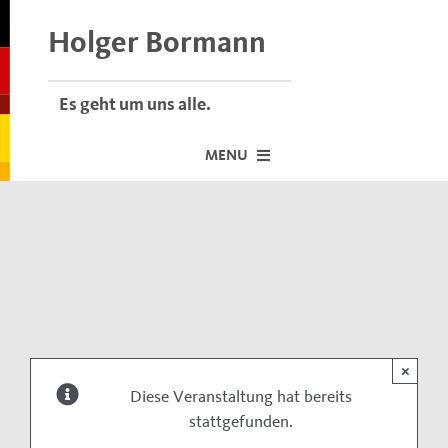
Skip
to
Holger Bormann
content
Es geht um uns alle.
MENU
Startseite
Über mich
Dafür stehe ich
Termine vor Ort
×
Neuigkeiten
Diese Veranstaltung hat bereits
stattgefunden.
Der Bormann-Bulli