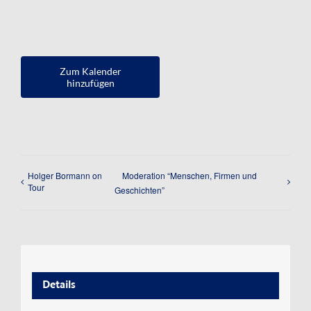
Kontakt
Impressum
Zum Kalender
Datenschutzerklärung
hinzufügen
Holger Bormann on
Moderation “Menschen, Firmen und
Tour
Geschichten”
Details