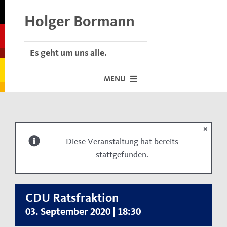
Skip
to
Holger Bormann
content
Es geht um uns alle.
MENU
Startseite
×
Über mich
Diese Veranstaltung hat bereits
stattgefunden.
Dafür stehe ich
Termine vor Ort
Neuigkeiten
CDU Ratsfraktion
03. September 2020 | 18:30
Der Bormann-Bulli