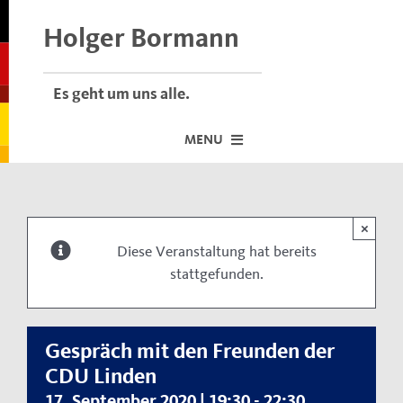
Skip
to
Holger Bormann
content
Es geht um uns alle.
MENU
Startseite
×
Über mich
Diese Veranstaltung hat bereits
stattgefunden.
Dafür stehe ich
Termine vor Ort
Neuigkeiten
Gespräch mit den Freunden der
CDU Linden
Der Bormann-Bulli
17. September 2020 | 19:30
-
22:30