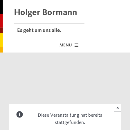
Skip
to
Holger Bormann
content
Es geht um uns alle.
MENU
Startseite
Über mich
Dafür stehe ich
Termine vor Ort
×
Neuigkeiten
Diese Veranstaltung hat bereits
stattgefunden.
Der Bormann-Bulli