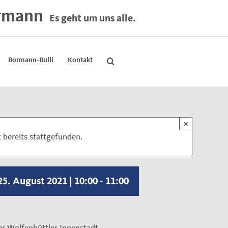
rmann
Es geht um uns alle.
Bormann-Bulli
Kontakt
×
 bereits stattgefunden.
25. August 2021 | 10:00
-
11:00
er Wolfenbüttler Innenstadt.