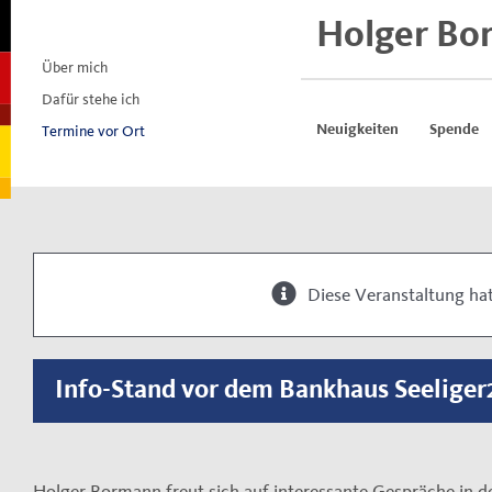
Skip
Holger Bo
to
content
Über mich
Dafür stehe ich
Termine vor Ort
Neuigkeiten
Spende
Diese Veranstaltung hat
Info-Stand vor dem Bankhaus Seeliger
Holger Bormann freut sich auf interessante Gespräche in d