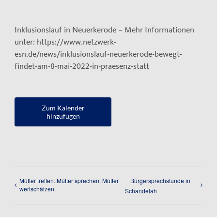
Kontakt
Inklusionslauf in Neuerkerode – Mehr Informationen
Impressum
unter: https://www.netzwerk-
Datenschutzerklärung
esn.de/news/inklusionslauf-neuerkerode-bewegt-
findet-am-8-mai-2022-in-praesenz-statt
Zum Kalender
hinzufügen
Mütter treffen. Mütter sprechen. Mütter
Bürgersprechstunde in
wertschätzen.
Schandelah