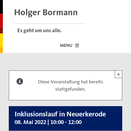
Skip
to
Holger Bormann
content
Es geht um uns alle.
MENU
Startseite
×
Über mich
Diese Veranstaltung hat bereits
stattgefunden.
Dafür stehe ich
Termine vor Ort
Neuigkeiten
Inklusionslauf in Neuerkerode
08. Mai 2022 | 10:00
-
12:00
Der Bormann-Bulli