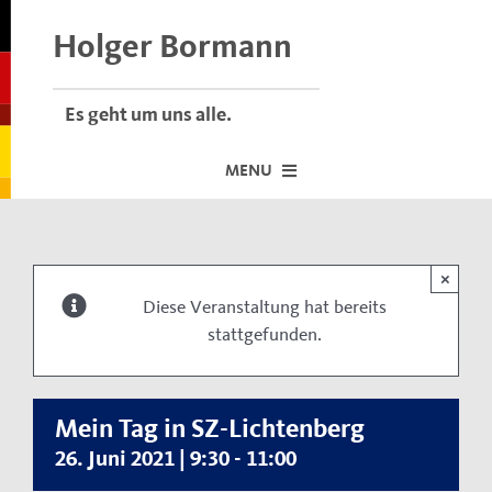
Skip
to
Holger Bormann
content
Es geht um uns alle.
MENU
Startseite
×
Über mich
Diese Veranstaltung hat bereits
stattgefunden.
Dafür stehe ich
Termine vor Ort
Neuigkeiten
Mein Tag in SZ-Lichtenberg
26. Juni 2021 | 9:30
-
11:00
Der Bormann-Bulli