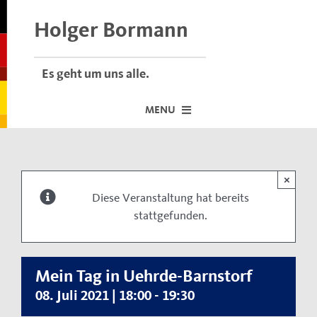
Skip
to
Holger Bormann
content
Es geht um uns alle.
MENU
Startseite
×
Über mich
Diese Veranstaltung hat bereits
stattgefunden.
Dafür stehe ich
Termine vor Ort
Neuigkeiten
Mein Tag in Uehrde-Barnstorf
08. Juli 2021 | 18:00
-
19:30
Der Bormann-Bulli