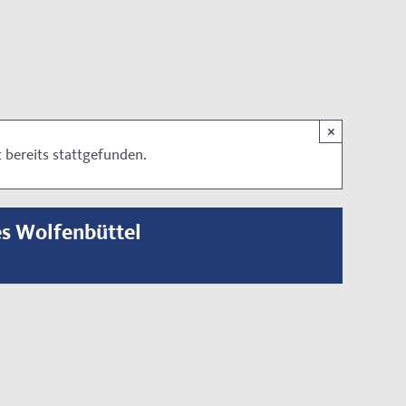
×
 bereits stattgefunden.
es Wolfenbüttel