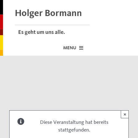
Skip
to
Holger Bormann
content
Es geht um uns alle.
MENU
Startseite
Über mich
Dafür stehe ich
Termine vor Ort
×
Neuigkeiten
Diese Veranstaltung hat bereits
stattgefunden.
Der Bormann-Bulli