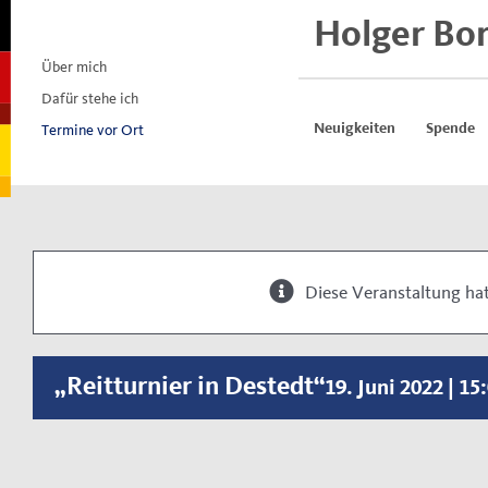
Skip
Holger Bo
to
content
Über mich
Dafür stehe ich
Termine vor Ort
Neuigkeiten
Spende
Diese Veranstaltung hat
„Reitturnier in Destedt“
19. Juni 2022 | 15