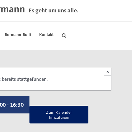
rmann
Es geht um uns alle.
Bormann-Bulli
Kontakt
×
 bereits stattgefunden.
:00
-
16:30
Zum Kalender
hinzufügen