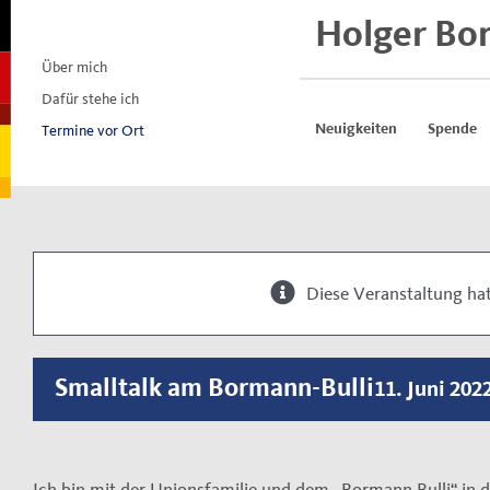
Skip
Holger Bo
to
content
Über mich
Dafür stehe ich
Termine vor Ort
Neuigkeiten
Spende
Diese Veranstaltung hat
Smalltalk am Bormann-Bulli
11. Juni 2022
Ich bin mit der Unionsfamilie und dem „Bormann Bulli“ in 