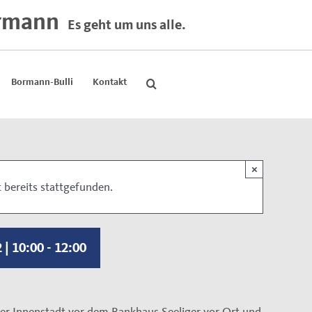
rmann
Es geht um uns alle.
Bormann-Bulli
Kontakt
×
 bereits stattgefunden.
 | 10:00
-
12:00
der Innenstadt vor dem Bankhaus Seeliger vor Ort und