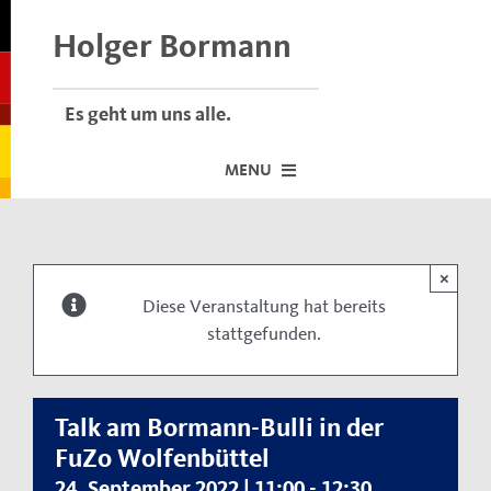
Skip
to
Holger Bormann
content
Es geht um uns alle.
MENU
Startseite
×
Über mich
Diese Veranstaltung hat bereits
stattgefunden.
Dafür stehe ich
Termine vor Ort
Neuigkeiten
Talk am Bormann-Bulli in der
FuZo Wolfenbüttel
Der Bormann-Bulli
24. September 2022 | 11:00
-
12:30