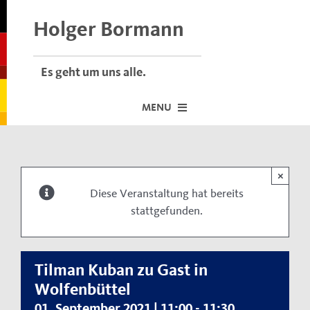
Skip
to
Holger Bormann
content
Es geht um uns alle.
MENU
Startseite
×
Über mich
Diese Veranstaltung hat bereits
stattgefunden.
Dafür stehe ich
Termine vor Ort
Neuigkeiten
Tilman Kuban zu Gast in
Wolfenbüttel
Der Bormann-Bulli
01. September 2021 | 11:00
-
11:30