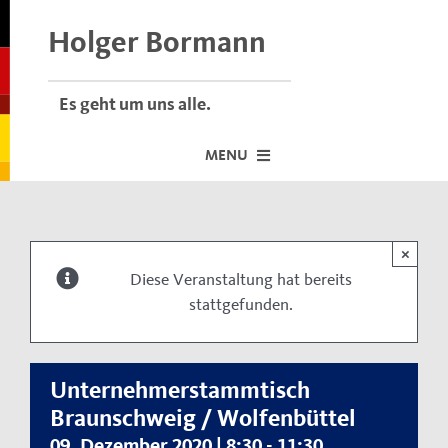
Skip
to
Holger Bormann
content
Es geht um uns alle.
MENU
Startseite
×
Über mich
Diese Veranstaltung hat bereits
stattgefunden.
Dafür stehe ich
Termine vor Ort
Neuigkeiten
Unternehmerstammtisch
Braunschweig / Wolfenbüttel
Der Bormann-Bulli
09. Dezember 2020 | 8:30
-
11:30