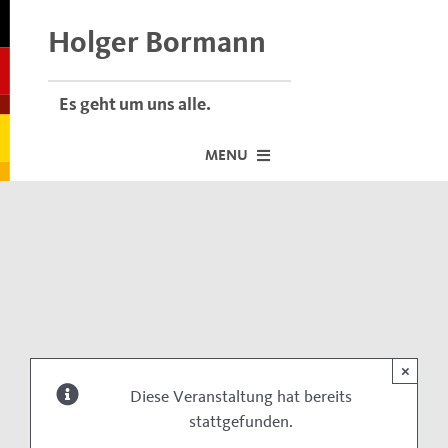
Skip
to
Holger Bormann
content
Es geht um uns alle.
MENU
Startseite
Über mich
Dafür stehe ich
Termine vor Ort
×
Neuigkeiten
Diese Veranstaltung hat bereits
stattgefunden.
Der Bormann-Bulli