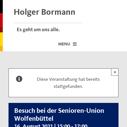
Skip
to
Holger Bormann
content
Es geht um uns alle.
MENU
Startseite
×
Über mich
Diese Veranstaltung hat bereits
stattgefunden.
Dafür stehe ich
Termine vor Ort
Neuigkeiten
Besuch bei der Senioren-Union
Wolfenbüttel
Der Bormann-Bulli
16. August 2021 | 15:00
-
17:00