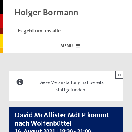
Skip
to
Holger Bormann
content
Es geht um uns alle.
MENU
Startseite
×
Über mich
Diese Veranstaltung hat bereits
stattgefunden.
Dafür stehe ich
Termine vor Ort
Neuigkeiten
David McAllister MdEP kommt
nach Wolfenbüttel
Der Bormann-Bulli
16. August 2021 | 18:30
-
21:00