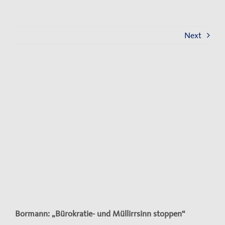
Kontakt
Impressum
Next
Datenschutzerklärung
View
Larger
Image
Bormann: „Bürokratie- und Müllirrsinn stoppen“