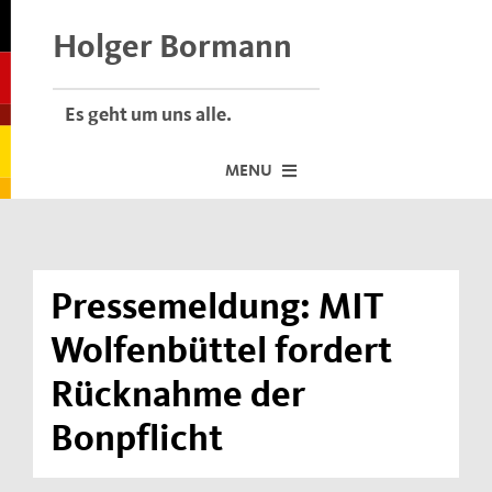
Skip
to
Holger Bormann
content
Es geht um uns alle.
MENU
Startseite
Über mich
Pressemeldung: MIT
Dafür stehe ich
Wolfenbüttel fordert
Termine vor Ort
Rücknahme der
Neuigkeiten
Bonpflicht
Der Bormann-Bulli