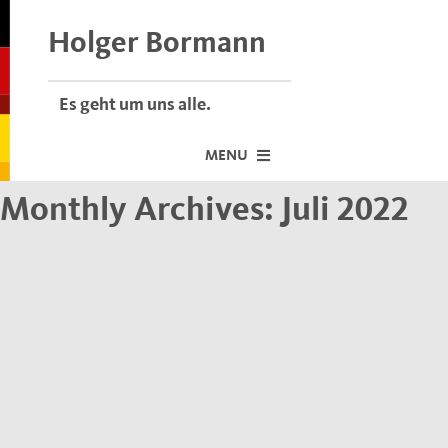
Skip
to
Holger Bormann
content
Es geht um uns alle.
MENU
Monthly Archives:
Juli 2022
Startseite
Über mich
Dafür stehe ich
Termine vor Ort
Neuigkeiten
Der Bormann-Bulli