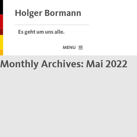
Skip
to
Holger Bormann
content
Es geht um uns alle.
MENU
Monthly Archives:
Mai 2022
Startseite
Über mich
Dafür stehe ich
Termine vor Ort
Neuigkeiten
Der Bormann-Bulli