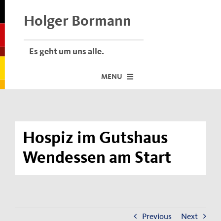
Skip
to
Holger Bormann
content
Es geht um uns alle.
MENU
Startseite
Über mich
Hospiz im Gutshaus
Dafür stehe ich
Wendessen am Start
Termine vor Ort
Neuigkeiten
Der Bormann-Bulli
Previous
Next