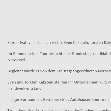
Foto privat: v. Links nach rechts Sven Kakstein; Torsten Ka
Im Rahmen seiner Tour besuchte der Bundestagskandidat d
Nordassel.
Begleitet wurde er von dem Kreistagsabgeordneten Norber
Sven und Torsten Kakstein stellten Ihr Unternehmen kurz vo
Handwerk entstand.
Holger Bormann als Betreiber eines Autohauses konnte sich 
Trotz der guten Aufragslage während der Pandemie,ergeben