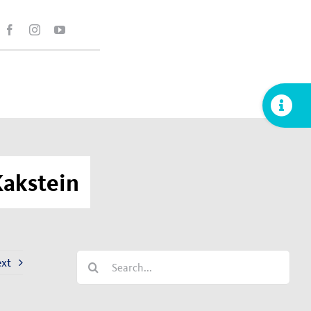
Toggle
Sliding
Bar
Area
Kakstein
Search
xt
for: