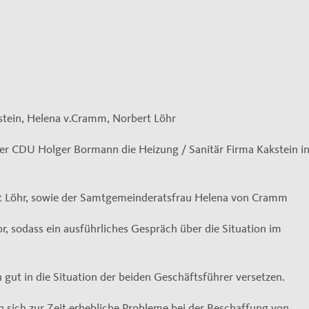
kstein, Helena v.Cramm, Norbert Löhr
er CDU Holger Bormann die Heizung / Sanitär Firma Kakstein i
t Löhr, sowie der Samtgemeinderatsfrau Helena von Cramm
r, sodass ein ausführliches Gespräch über die Situation im
gut in die Situation der beiden Geschäftsführer versetzen.
 sich zur Zeit erhebliche Probleme bei der Beschaffung von