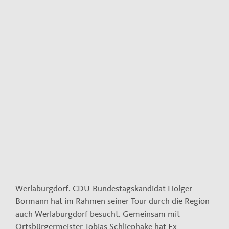
Kontakt
Impressum
View
Larger
Datenschutzerklärung
Image
Werlaburgdorf. CDU-Bundestagskandidat Holger
Bormann hat im Rahmen seiner Tour durch die Region
auch Werlaburgdorf besucht. Gemeinsam mit
Ortsbürgermeister Tobias Schliephake hat Ex-