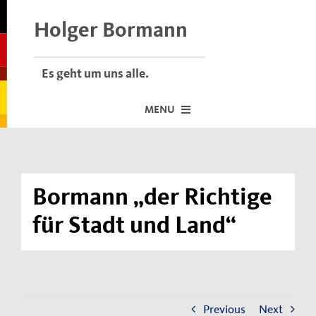
Skip
to
Holger Bormann
content
Es geht um uns alle.
MENU
Startseite
Über mich
Bormann „der Richtige
Dafür stehe ich
für Stadt und Land“
Termine vor Ort
Neuigkeiten
Der Bormann-Bulli
Previous
Next