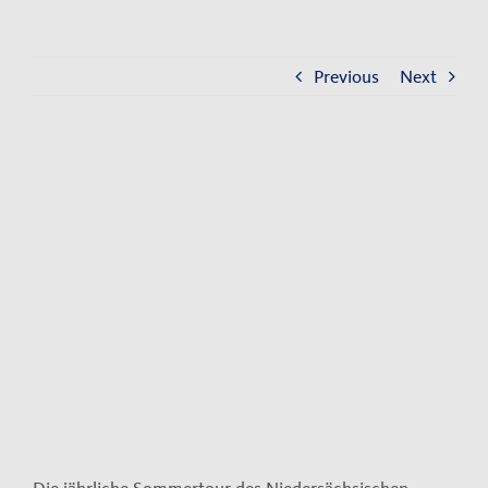
Kontakt
Impressum
Previous
Next
Datenschutzerklärung
View
Larger
Image