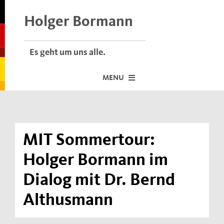
Skip
to
Holger Bormann
content
Es geht um uns alle.
MENU
Startseite
Über mich
MIT Sommertour:
Dafür stehe ich
Holger Bormann im
Termine vor Ort
Dialog mit Dr. Bernd
Neuigkeiten
Althusmann
Der Bormann-Bulli