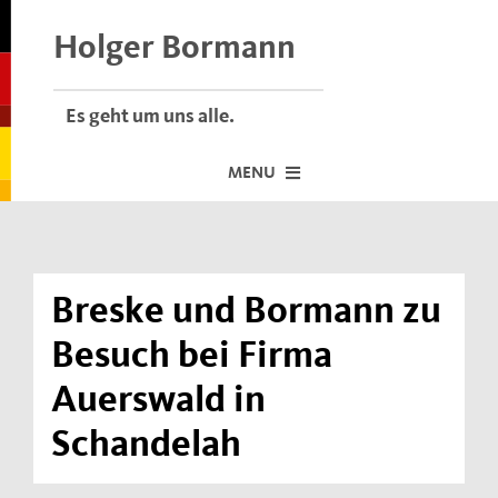
Skip
to
Holger Bormann
content
Es geht um uns alle.
MENU
Startseite
Über mich
Breske und Bormann zu
Dafür stehe ich
Besuch bei Firma
Termine vor Ort
Auerswald in
Neuigkeiten
Schandelah
Der Bormann-Bulli