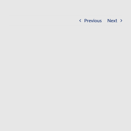
Kontakt
Impressum
Previous
Next
Datenschutzerklärung
View
Larger
Image