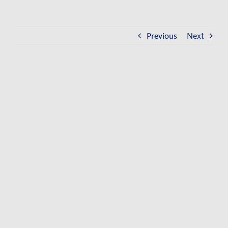
Kontakt
Impressum
Previous
Next
Datenschutzerklärung
View
Larger
Image