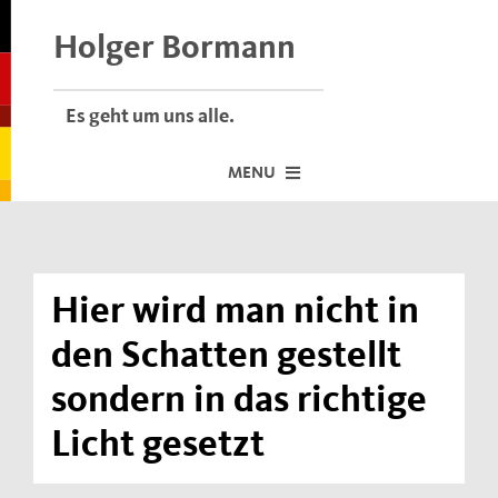
Skip
to
Holger Bormann
content
Es geht um uns alle.
MENU
Startseite
Über mich
Hier wird man nicht in
Dafür stehe ich
den Schatten gestellt
Termine vor Ort
sondern in das richtige
Neuigkeiten
Licht gesetzt
Der Bormann-Bulli