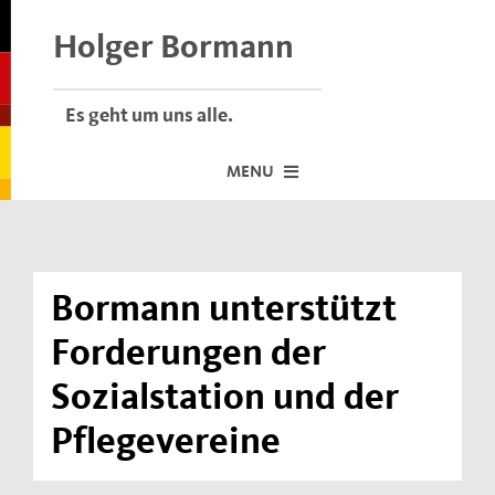
Skip
to
Holger Bormann
content
Es geht um uns alle.
MENU
Startseite
Über mich
Bormann unterstützt
Dafür stehe ich
Forderungen der
Termine vor Ort
Sozialstation und der
Neuigkeiten
Pflegevereine
Der Bormann-Bulli