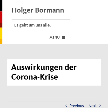
Skip
to
Holger Bormann
content
Es geht um uns alle.
MENU
Startseite
Über mich
Auswirkungen der
Dafür stehe ich
Corona-Krise
Termine vor Ort
Neuigkeiten
Der Bormann-Bulli
Previous
Next