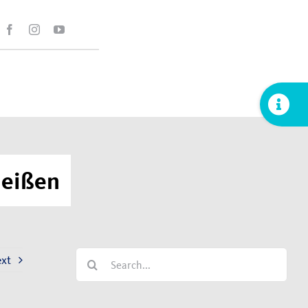
Toggle
Sliding
Bar
Area
meißen
Search
xt
for: