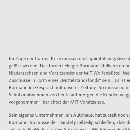
Im Zuge der Corona Krise müssen die Liquiditätsengpässe 
gelöst werden. Das fordert Holger Bormann, stellvertreten
Niedersachsen und Vorsitzender der MIT Wolfenbüttel. Mögl
Zuschüsse in Form eines „Mittelstandsfonds“ sein. „Es ist ei
Bormann im Gespräch mit unserer Zeitung. So müsse man s
Schutzmaßnahmen von heute auf morgen die Kunden wegge
vorgenommen“, berichtet der MIT-Vorsitzende.
Sein eigenes Unternehmen, ein Autohaus, hat zurzeit noch 
Bormann. So müsse der Handel großteilig schließen, aber di
sei auch die Werkstatt des Autohauses. „Wir können den Sho