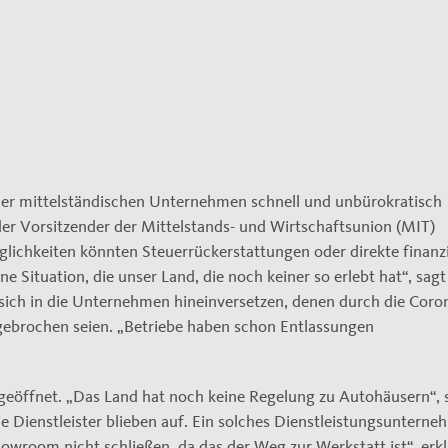
der mittelständischen Unternehmen schnell und unbürokratisch
der Vorsitzender der Mittelstands- und Wirtschaftsunion (MIT)
ichkeiten könnten Steuerrückerstattungen oder direkte finanzi
ne Situation, die unser Land, die noch keiner so erlebt hat“, sagt
ich in die Unternehmen hineinversetzen, denen durch die Coro
brochen seien. „Betriebe haben schon Entlassungen
geöffnet. „Das Land hat noch keine Regelung zu Autohäusern“, 
e Dienstleister blieben auf. Ein solches Dienstleistungsuntern
wroom nicht schließen, da das der Weg zur Werkstatt ist“, erkl