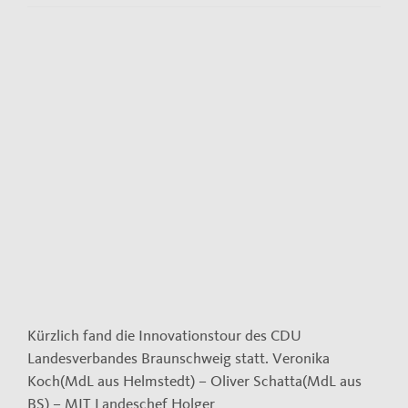
Kontakt
Impressum
View
Larger
Datenschutzerklärung
Image
Kürzlich fand die Innovationstour des CDU
Landesverbandes Braunschweig statt. Veronika
Koch(MdL aus Helmstedt) – Oliver Schatta(MdL aus
BS) – MIT Landeschef Holger