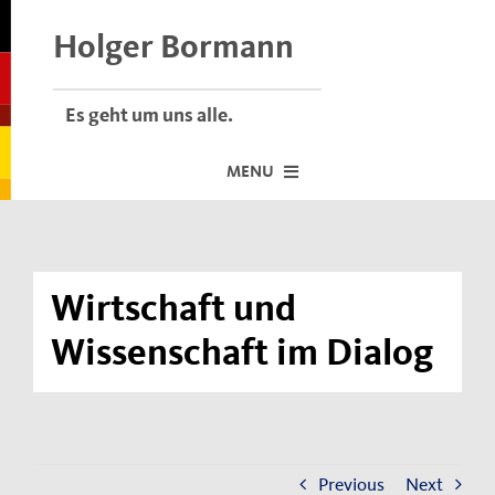
Skip
to
Holger Bormann
content
Es geht um uns alle.
MENU
Startseite
Über mich
Wirtschaft und
Dafür stehe ich
Wissenschaft im Dialog
Termine vor Ort
Neuigkeiten
Der Bormann-Bulli
Previous
Next