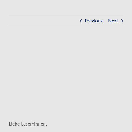
Kontakt
Impressum
Previous
Next
Datenschutzerklärung
View
Larger
Image
Liebe Leser*innen,