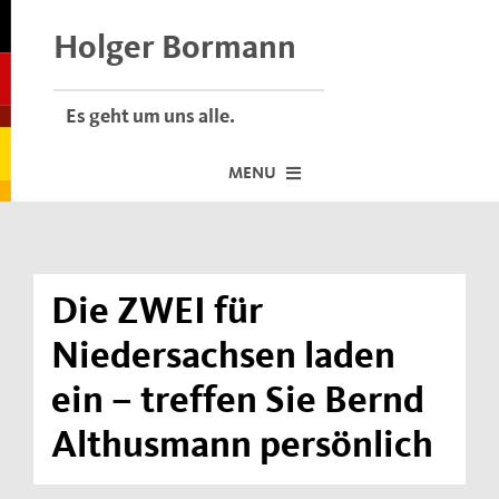
Skip
to
Holger Bormann
content
Es geht um uns alle.
MENU
Startseite
Über mich
Die ZWEI für
Dafür stehe ich
Niedersachsen laden
Termine vor Ort
ein – treffen Sie Bernd
Neuigkeiten
Althusmann persönlich
Der Bormann-Bulli