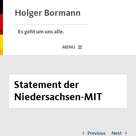
Skip
to
Holger Bormann
content
Es geht um uns alle.
MENU
Startseite
Über mich
Statement der
Dafür stehe ich
Niedersachsen-MIT
Termine vor Ort
Neuigkeiten
Der Bormann-Bulli
Previous
Next