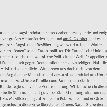
it den Landtagskandidaten Sarah Grabenhorst-Quidde und Holg
en vor großen Herausforderungen und
am 9. Oktober
geht es in
 es große Angst in der Bevölkerung, wie wir durch den Winter
ahlen können“ so der Europapolitiker. Die Europäische Union s
eine friedliche und weltoffene Politik in der Welt. Er appelliert
 Freiheit stark gegen Demokratiefeinde zu verteidigen. Natürli
llister dazu deutlich: „Wir können uns doch nicht von dem
mit den Ängsten der Menschen und versucht dadurch bei uns Unru
rmann dazu: „Unsere Familien und Familienbetriebe in
Bundesregierung völlige Verunsicherung. Wir brauchen in diese
ie aktuelle Stimmung nicht gut, aber über Stimmung wird nun mal
tiker. McAllister ging auf Fragen im Publikum ein und erklärte
er gemeinsam diese Krise überstehen können. Sarah Grabenhorst