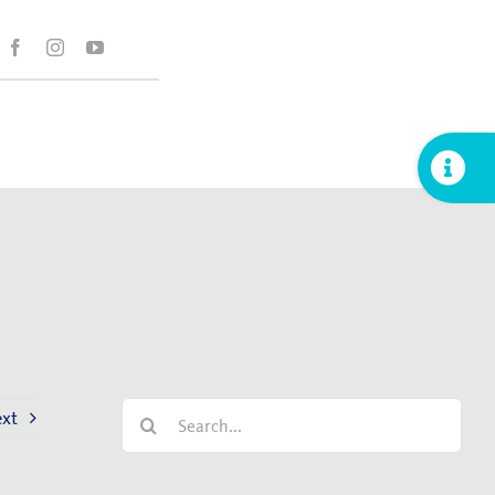
Toggle
Sliding
Bar
Area
Search
xt
for: