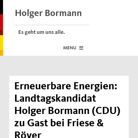
Skip
to
Holger Bormann
content
Es geht um uns alle.
MENU
Startseite
Über mich
Erneuerbare Energien:
Dafür stehe ich
Landtagskandidat
Termine vor Ort
Holger Bormann (CDU)
Neuigkeiten
zu Gast bei Friese &
Der Bormann-Bulli
Röver