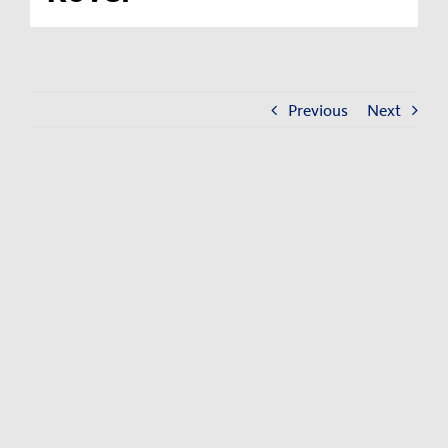
Kontakt
Impressum
Datenschutzerklärung
Previous
Next
View
Larger
Image