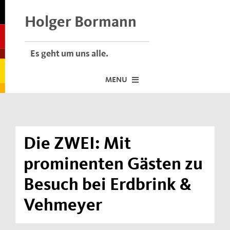
Skip
to
Holger Bormann
content
Es geht um uns alle.
MENU
Startseite
Über mich
Die ZWEI: Mit
Dafür stehe ich
prominenten Gästen zu
Termine vor Ort
Besuch bei Erdbrink &
Neuigkeiten
Vehmeyer
Der Bormann-Bulli