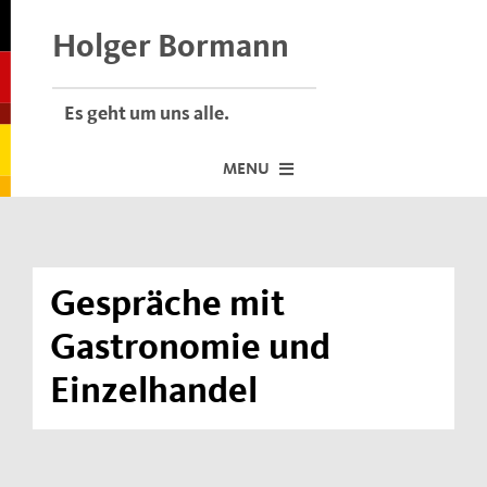
Skip
to
Holger Bormann
content
Es geht um uns alle.
MENU
Startseite
Über mich
Gespräche mit
Dafür stehe ich
Gastronomie und
Termine vor Ort
Einzelhandel
Neuigkeiten
Der Bormann-Bulli