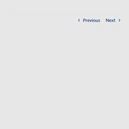
Kontakt
Impressum
Previous
Next
Datenschutzerklärung
View
Larger
Image