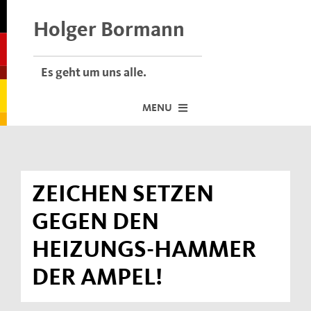
Skip
to
Holger Bormann
content
Es geht um uns alle.
MENU
Startseite
Über mich
ZEICHEN SETZEN
Dafür stehe ich
GEGEN DEN
Termine vor Ort
HEIZUNGS-HAMMER
Neuigkeiten
DER AMPEL!
Der Bormann-Bulli